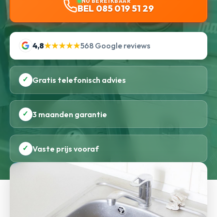
NU BEREIKBAAR
BEL 085 019 51 29
4,8
★★★★★
568 Google reviews
✓
Gratis telefonisch advies
✓
3 maanden garantie
✓
Vaste prijs vooraf