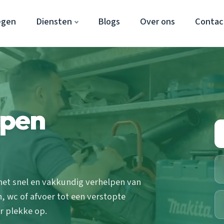
egen
Diensten
Blogs
Over ons
Contac
ppen
het snel en vakkundig verhelpen van
, wc of afvoer tot een verstopte
r plekke op.