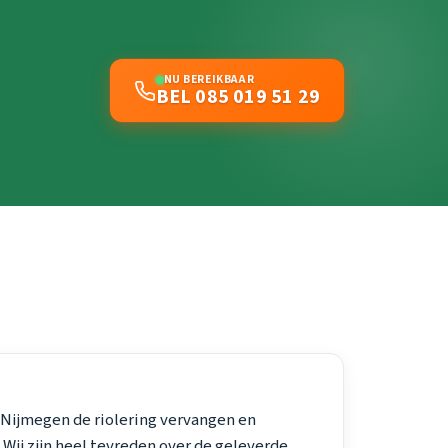
NU BEREIKBAAR
BEL 085 019 51 29
 Nijmegen de riolering vervangen en
Wij zijn heel tevreden over de geleverde