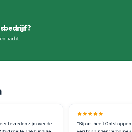
sbedrijf?
 en nacht.
n
eer tevreden zijn over de
“Bij ons heeft Ontstoppen
ltijd snelle, vakkundige
verstoppingen verholpen. 