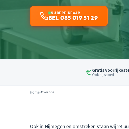
NU BEREIKBAAR
BEL 085 019 51 29
Gratis voorrijkost
Ook bij spoed
Home
Over ons
Ook in Nijmegen en omstreken staan wij 24 uur