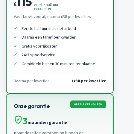
115
€
eerste half uur
INCL. BTW
Vast tarief vooraf, daarna
38 per kwartier.
€
Eerste half uur inclusief arbeid
Daarna een tarief per kwartier
Gratis voorrijkosten
24/7 spoedservice
Gemiddeld binnen 30 minuten ter plaatse
Daarna per kwartier
+
38 per kwartier
€
GRATIS VERHOLPEN
Onze garantie
3
maanden garantie
Komt dezelfde verstopping binnen de