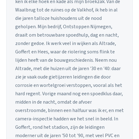
ken ik elke hoek en kade als mijn broekzak. Van de
Waalbrug tot de ruïnes op de Valkhof, ik heb in al
die jaren talloze huishoudens uit de nood
geholpen. Mijn bedrijf, Ontstoppen Nijmegen,
draait om betrouwbare spoedhulp, dag en nacht,
zonder gedoe. Ik werk veel in wijken als Altrade,
Goffert en Hees, waar de riolering soms flink te
lijden heeft van de bouwgeschiedenis. Neem nou
Altrade, met die huizen uit de jaren '30 en '40: daar
zie je vaak oude gietijzeren leidingen die door
corrosie en wortelgroei verstoppen, vooral als het
hard regent. Vorige maand nog een spoedklus daar,
midden in de nacht, omdat de afvoer
overstroomde, binnen een halfuur was ik er, en met
camera-inspectie hadden we het snel in beeld. In
Goffert, rond het stadion, zijn de leidingen
moderner uit de jaren '50 tot '90, met veel PVC en