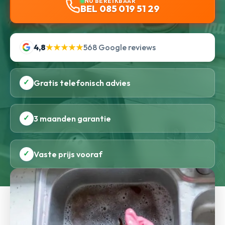
NU BEREIKBAAR
BEL 085 019 51 29
4,8
★★★★★
568 Google reviews
✓
Gratis telefonisch advies
✓
3 maanden garantie
✓
Vaste prijs vooraf