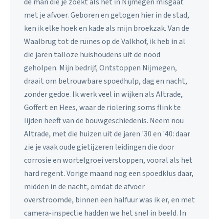
de man die je zoekt als het in Nijmegen misgaat
met je afvoer. Geboren en getogen hier in de stad,
ken ik elke hoek en kade als mijn broekzak. Van de
Waalbrug tot de ruïnes op de Valkhof, ik heb in al
die jaren talloze huishoudens uit de nood
geholpen. Mijn bedrijf, Ontstoppen Nijmegen,
draait om betrouwbare spoedhulp, dag en nacht,
zonder gedoe. Ik werk veel in wijken als Altrade,
Goffert en Hees, waar de riolering soms flink te
lijden heeft van de bouwgeschiedenis. Neem nou
Altrade, met die huizen uit de jaren '30 en '40: daar
zie je vaak oude gietijzeren leidingen die door
corrosie en wortelgroei verstoppen, vooral als het
hard regent. Vorige maand nog een spoedklus daar,
midden in de nacht, omdat de afvoer
overstroomde, binnen een halfuur was ik er, en met
camera-inspectie hadden we het snel in beeld. In