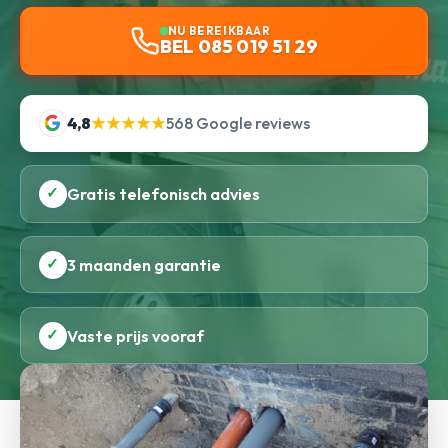
NU BEREIKBAAR
BEL 085 019 51 29
4,8
★★★★★
568 Google reviews
✓
Gratis telefonisch advies
✓
3 maanden garantie
✓
Vaste prijs vooraf