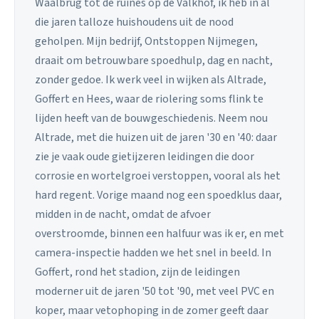
Waalbrug tot de ruïnes op de Valkhof, ik heb in al
die jaren talloze huishoudens uit de nood
geholpen. Mijn bedrijf, Ontstoppen Nijmegen,
draait om betrouwbare spoedhulp, dag en nacht,
zonder gedoe. Ik werk veel in wijken als Altrade,
Goffert en Hees, waar de riolering soms flink te
lijden heeft van de bouwgeschiedenis. Neem nou
Altrade, met die huizen uit de jaren '30 en '40: daar
zie je vaak oude gietijzeren leidingen die door
corrosie en wortelgroei verstoppen, vooral als het
hard regent. Vorige maand nog een spoedklus daar,
midden in de nacht, omdat de afvoer
overstroomde, binnen een halfuur was ik er, en met
camera-inspectie hadden we het snel in beeld. In
Goffert, rond het stadion, zijn de leidingen
moderner uit de jaren '50 tot '90, met veel PVC en
koper, maar vetophoping in de zomer geeft daar