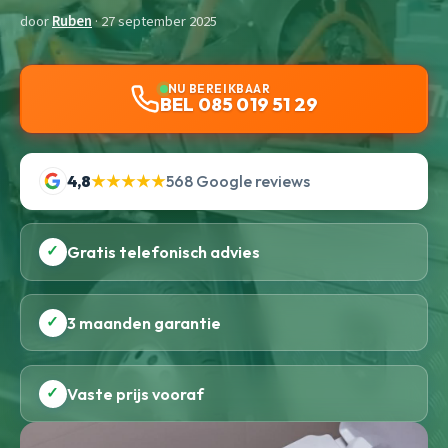
door
Ruben
· 27 september 2025
NU BEREIKBAAR
BEL 085 019 51 29
4,8
★★★★★
568 Google reviews
✓
Gratis telefonisch advies
✓
3 maanden garantie
✓
Vaste prijs vooraf