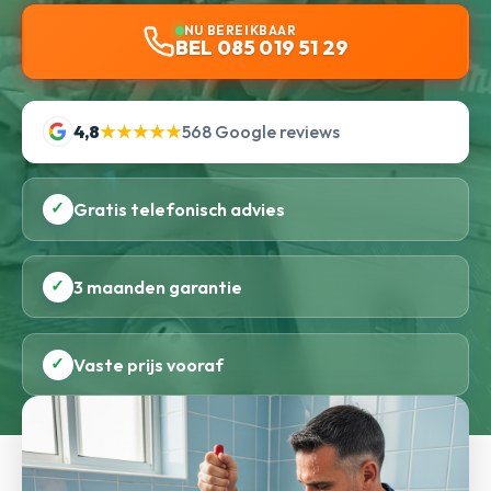
NU BEREIKBAAR
BEL 085 019 51 29
4,8
★★★★★
568 Google reviews
✓
Gratis telefonisch advies
✓
3 maanden garantie
✓
Vaste prijs vooraf