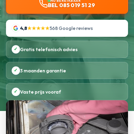
NU BEREIKBAAR
BEL 085 019 51 29
4,8
★★★★★
568 Google reviews
✓
Gratis telefonisch advies
✓
3 maanden garantie
✓
Vaste prijs vooraf