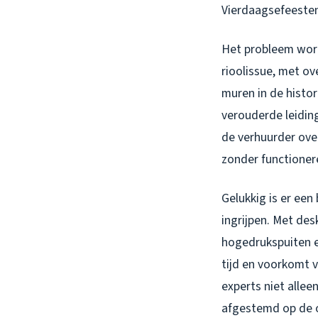
Vierdaagsefeesten 
Het probleem word
rioolissue, met o
muren in de histo
verouderde leiding
de verhuurder ove
zonder functionere
Gelukkig is er een
ingrijpen. Met de
hogedrukspuiten e
tijd en voorkomt 
experts niet alle
afgestemd op de o