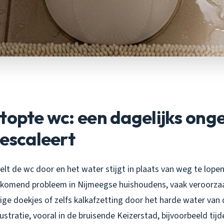
topte wc: een dagelijks on
 escaleert
poelt de wc door en het water stijgt in plaats van weg te lope
rkomend probleem in Nijmeegse huishoudens, vaak veroorza
tige doekjes of zelfs kalkafzetting door het harde water van d
stratie, vooral in de bruisende Keizerstad, bijvoorbeeld tij