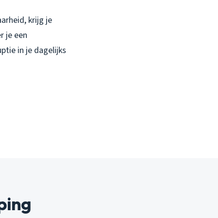
rheid, krijg je
r je een
tie in je dagelijks
ping