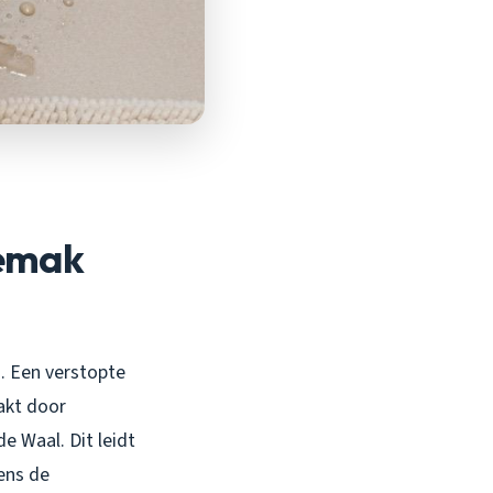
gemak
n. Een verstopte
akt door
e Waal. Dit leidt
dens de