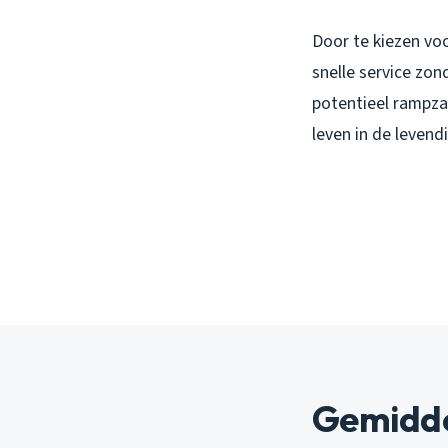
Door te kiezen voo
snelle service zon
potentieel rampzal
leven in de leven
Gemidde