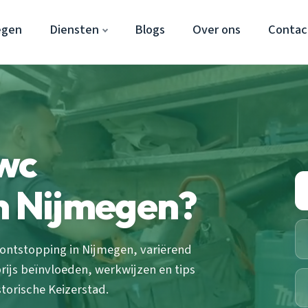
egen
Diensten
Blogs
Over ons
Contac
 wc
n Nijmegen?
ontstopping in Nijmegen, variërend
prijs beïnvloeden, werkwijzen en tips
torische Keizerstad.