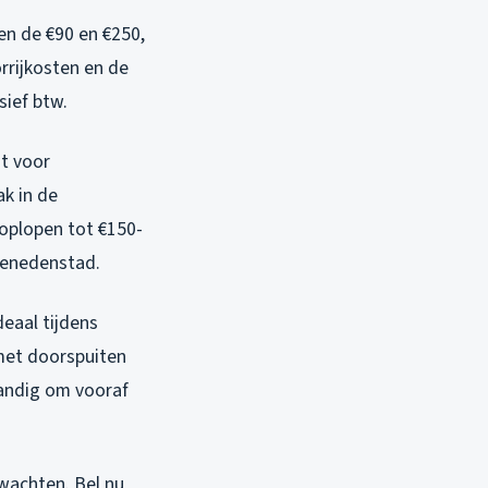
en de €90 en €250,
orrijkosten en de
sief btw.
dt voor
k in de
 oplopen tot €150-
 Benedenstad.
eaal tijdens
met doorspuiten
tandig om vooraf
 wachten. Bel nu