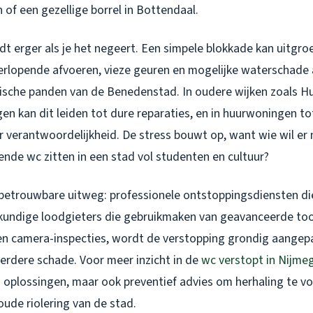
of een gezellige borrel in Bottendaal.
t erger als je het negeert. Een simpele blokkade kan uitgroe
verlopende afvoeren, vieze geuren en mogelijke waterschade 
rische panden van de Benedenstad. In oudere wijken zoals 
en kan dit leiden tot dure reparaties, en in huurwoningen to
r verantwoordelijkheid. De stress bouwt op, want wie wil er
nde wc zitten in een stad vol studenten en cultuur?
 betrouwbare uitweg: professionele ontstoppingsdiensten die 
skundige loodgieters die gebruikmaken van geavanceerde too
n camera-inspecties, wordt de verstopping grondig aangepa
verdere schade. Voor meer inzicht in de
wc verstopt in Nijme
en oplossingen, maar ook preventief advies om herhaling te 
ude riolering van de stad.