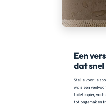
Een vers
dat snel
Stel je voor: je s
wc is een veelvoo
toiletpapier, voch
tot ongemak en fru