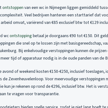
et
ontstoppen
van een wc in Nijmegen liggen gemiddeld tuss
 complexiteit. Veel bedrijven hanteren een starttarief dat vo
arbeid omvat, variërend van €85 exclusief btw tot €129 inclu
rd wc
ontstopping
betaal je doorgaans €90 tot €150. Dit gel
ppingen die snel op te lossen zijn met basisgereedschap, vaa
Dukenburg. Bij enkelvoudige verstoppingen kunnen de prijzen
r meer tijd of apparatuur nodig is in de oude panden van de
e avond of weekend kosten €150-€250, inclusief toeslagen, id
s de Zevenheuvelenloop. Voor meervoudige verstoppingen 
e kun je rekenen op rond de €296, inclusief btw. Het is vers
 aan te vragen voor transparantie.
odgieters bieden snelle service, zodat je niet lang hoeft te