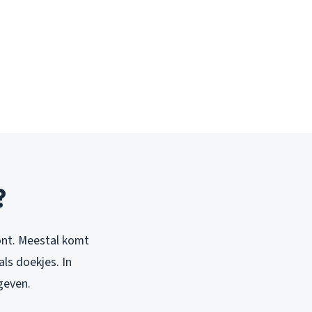
?
oont. Meestal komt
als doekjes. In
geven.