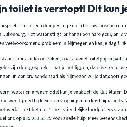
n toilet is verstopt! Dit kun 
orspoelt is echt een domper, of je nu in het historische cen
 Dukenburg. Het water stijgt, er hangt een nare geur, en je vr
s een veelvoorkomend probleem in Nijmegen en kan je dag flink
taan door allerlei oorzaken, zoals teveel toiletpapier, veto
geluk zijn doorgespoeld. Laat je het liggen, dan riskeer je o
ingen. In een bruisende stad als Nijmegen wil je dat soort ge
warm water en afwasmiddel kun je vaak zelf de klus klaren. D
 truc werkt goed bij kleine verstoppingen en kost bijna niets.
het werkt. Lukt het niet? Onze vriendelijke loodgieters staan 
 Bel ons op
085 019 51 29
voor snelle hulp. Meer weten? Chec