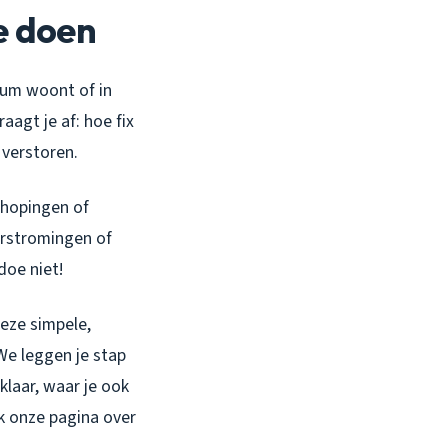
je doen
trum woont of in
aagt je af: hoe fix
 verstoren.
phopingen of
verstromingen of
doe niet!
eze simpele,
 We leggen je stap
klaar, waar je ook
k onze pagina over