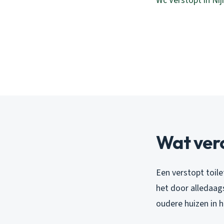
Wc Verstopt in Ni
Wat vero
Een verstopt toile
het door alledaags
oudere huizen in 