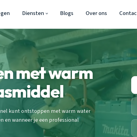
egen
Diensten
Blogs
Over ons
Contac
en met warm
asmiddel
n snel kunt ontstoppen met warm water
 en wanneer je een professional