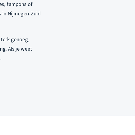
jes, tampons of
ts in Nijmegen-Zuid
sterk genoeg,
ng. Als je weet
.