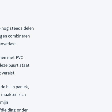
je nog steeds delen
dingen combineren
overlast.
emen met PVC-
deze buurt staat
 vereist.
e hij in paniek,
e maakten zich
 mijn
fdleiding onder