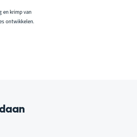
g en krimp van
es ontwikkelen.
ndaan