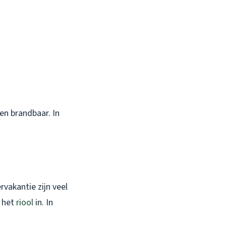
ien brandbaar. In
vakantie zijn veel
l het
riool
in. In