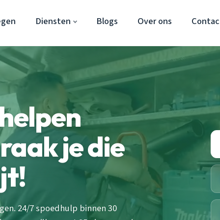
egen
Diensten
Blogs
Over ons
Contac
rhelpen
raak je die
jt!
egen. 24/7 spoedhulp binnen 30