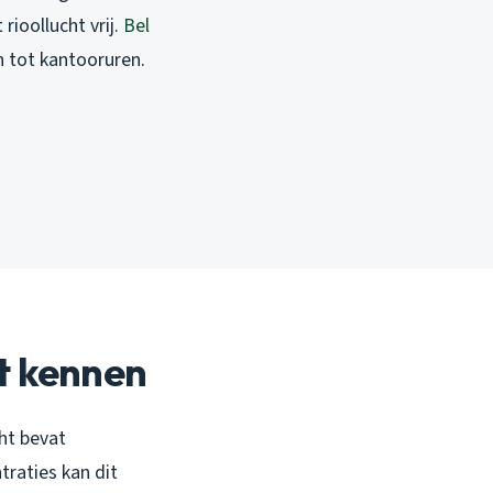
rioollucht vrij.
Bel
n tot kantooruren.
et kennen
ht bevat
traties kan dit