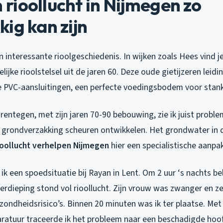
ioollucht in Nijmegen zo
ig kan zijn
 interessante rioolgeschiedenis. In wijken zoals Hees vind 
lijke rioolstelsel uit de jaren 60. Deze oude gietijzeren lei
PVC-aansluitingen, een perfecte voedingsbodem voor stank
entegen, met zijn jaren 70-90 bebouwing, zie ik juist probl
r grondverzakking scheuren ontwikkelen. Het grondwater in 
ioollucht verhelpen Nijmegen
hier een specialistische aanpak
k een spoedsituatie bij Rayan in Lent. Om 2 uur ‘s nachts beld
erdieping stond vol rioollucht. Zijn vrouw was zwanger en z
ondheidsrisico’s. Binnen 20 minuten was ik ter plaatse. Met
ratuur traceerde ik het probleem naar een beschadigde hoo