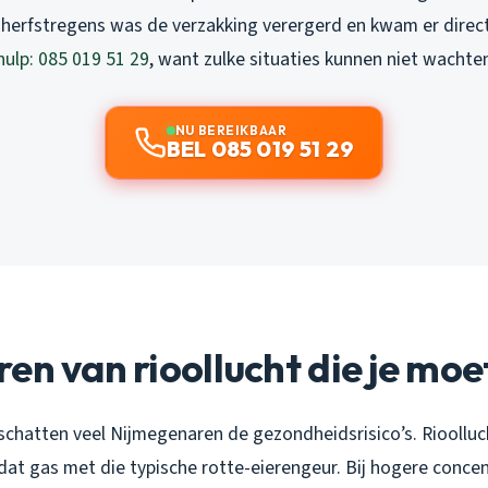
e herfstregens was de verzakking verergerd en kwam er direct 
hulp: 085 019 51 29
, want zulke situaties kunnen niet wachte
NU BEREIKBAAR
BEL 085 019 51 29
en van rioollucht die je mo
schatten veel Nijmegenaren de gezondheidsrisico’s. Rioolluc
dat gas met die typische rotte-eierengeur. Bij hogere concen