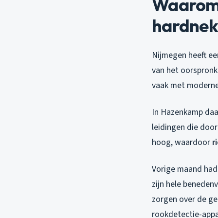
Waarom r
hardnekk
Nijmegen heeft een
van het oorspronke
vaak met moderne 
In Hazenkamp daar
leidingen die doo
hoog, waardoor
r
Vorige maand had i
zijn hele benedenv
zorgen over de gez
rookdetectie-appa