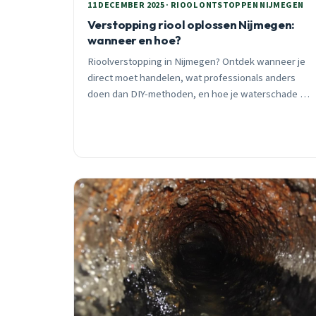
11 DECEMBER 2025 · RIOOL ONTSTOPPEN NIJMEGEN
Verstopping riool oplossen Nijmegen:
wanneer en hoe?
Rioolverstopping in Nijmegen? Ontdek wanneer je
direct moet handelen, wat professionals anders
doen dan DIY-methoden, en hoe je waterschade tot
€1.200 voorkomt. Praktisch advies van een ervaren
ontstoppingspecialist.