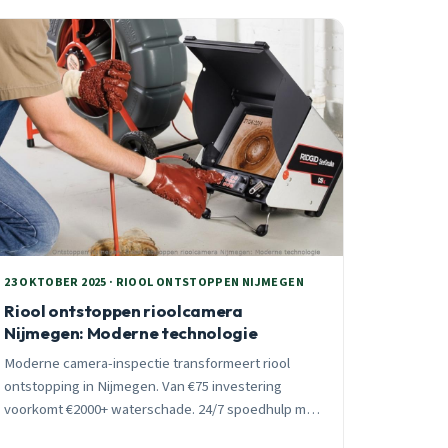
en spoedhulp verhalen.
23 OKTOBER 2025 · RIOOL ONTSTOPPEN NIJMEGEN
Riool ontstoppen rioolcamera
Nijmegen: Moderne technologie
Moderne camera-inspectie transformeert riool
ontstopping in Nijmegen. Van €75 investering
voorkomt €2000+ waterschade. 24/7 spoedhulp met
HD-camera voor alle wijken, direct oorzaak zien,