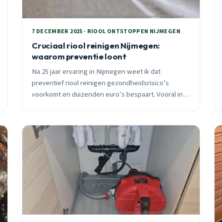
7 DECEMBER 2025 · RIOOL ONTSTOPPEN NIJMEGEN
Cruciaal riool reinigen Nijmegen:
waarom preventie loont
Na 25 jaar ervaring in Nijmegen weet ik dat
preventief riool reinigen gezondheidsrisico’s
voorkomt en duizenden euro’s bespaart. Vooral in
Hees en Goffert zie ik te vaak dat uitgesteld
onderhoud leidt tot acute problemen.