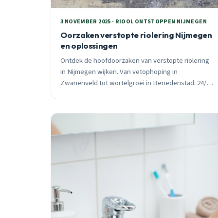
3 NOVEMBER 2025 · RIOOL ONTSTOPPEN NIJMEGEN
Oorzaken verstopte riolering Nijmegen
en oplossingen
Ontdek de hoofdoorzaken van verstopte riolering
in Nijmegen wijken. Van vetophoping in
Zwanenveld tot wortelgroei in Benedenstad. 24/7
spoedhulp binnen 30 minuten, vast tarief vooraf.