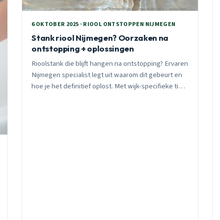
6 OKTOBER 2025 · RIOOL ONTSTOPPEN NIJMEGEN
Stank riool Nijmegen? Oorzaken na
ontstopping + oplossingen
Rioolstank die blijft hangen na ontstopping? Ervaren
Nijmegen specialist legt uit waarom dit gebeurt en
hoe je het definitief oplost. Met wijk-specifieke tips
voor Hatert, Hunnerberg en het Stadscentrum.