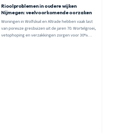
Rioolproblemen in oudere wijken
Nijmegen: veelvoorkomende oorzaken
Woningen in Wolfskuil en Altrade hebben vaak last
van poreuze gresbuizen uit de jaren 70. Wortelgroei,
vetophoping en verzakkingen zorgen voor 30%
meer verstoppingen in oktober. Camera-inspectie
toont de exacte oorzaak.