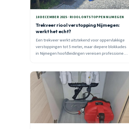
18 DECEMBER 2025 · RIOOL ONTSTOPPEN NIJMEGEN
Trekveer riool verstopping Nijmegen:
werkt het echt?
Een trekveer werkt uitstekend voor oppervlakkige
verstoppingen tot 5 meter, maar diepere blokkades
in Nijmegen hoofdleidingen vereisen professionele
elektrische apparatuur. Ontdek wanneer DIY lukt en
wanneer spoedhulp nodig is.