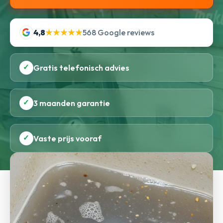
4,8
★★★★★
568 Google reviews
✓
Gratis telefonisch advies
✓
3 maanden garantie
✓
Vaste prijs vooraf